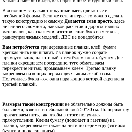
Каждый наверно видел, как парит в небе воздушный змей.
В основном запускают покупные змеи, цветастые и
необычной формы. Если же есть интерес, то можно сделать
такую конструкцию и самому.
Делаются змеи просто
, здесь
нет ничего сложного, навыков расчетов и дорогостоящих
материалов, как скажем в изготовлении букв из металла,
радиоуправляемых моделей, ДВС не понадобится.
Вам потребуются
три деревянные планки, клей, бумага,
крепкая нить или шпагат. Из планок нужно собрать
прямоугольник, на который затем будем клеить бумагу. Две
планки скрещиваем посередине, туго обматываем
перекрестие нитью, промазываем клеем. Третью планку
закрепляем на концах первых двух таким же образом.
Получилась буква «х», одна пара концов которой скреплена
третьей планкой.
Размеры такой конструкции
не обязательно должны быть
большими, взлетит и небольшой змей 50*30 см. По периметру
протягиваем нить, так, чтобы в итоге получился
прямоугольник. Клеим бумагу (подойдет и газетная) на
планки, закрепляем ее также на нити по периметру (загибом
бумаги и проклеиванием).