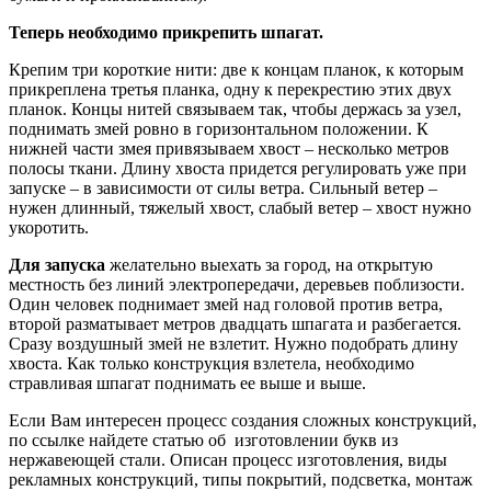
Теперь необходимо прикрепить шпагат.
Крепим три короткие нити: две к концам планок, к которым
прикреплена третья планка, одну к перекрестию этих двух
планок. Концы нитей связываем так, чтобы держась за узел,
поднимать змей ровно в горизонтальном положении. К
нижней части змея привязываем хвост – несколько метров
полосы ткани. Длину хвоста придется регулировать уже при
запуске – в зависимости от силы ветра. Сильный ветер –
нужен длинный, тяжелый хвост, слабый ветер – хвост нужно
укоротить.
Для запуска
желательно выехать за город, на открытую
местность без линий электропередачи, деревьев поблизости.
Один человек поднимает змей над головой против ветра,
второй разматывает метров двадцать шпагата и разбегается.
Сразу воздушный змей не взлетит. Нужно подобрать длину
хвоста. Как только конструкция взлетела, необходимо
стравливая шпагат поднимать ее выше и выше.
Если Вам интересен процесс создания сложных конструкций,
по ссылке найдете статью об изготовлении букв из
нержавеющей стали. Описан процесс изготовления, виды
рекламных конструкций, типы покрытий, подсветка, монтаж