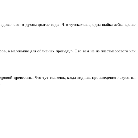
 радовал своим духом долгие годы.
Что тут
скажешь, о
дна шайка-лейка краше
ов, а маленькие для обливных процедур. Это вам не из пластмассового или
дровой древесины. Что тут скажешь, когда видишь произведения искусства,
.