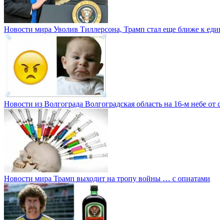
Новости мира
Уволив Тиллерсона, Трамп стал еще ближе к е
Новости из Волгограда
Волгоградская область на 16-м небе от 
Новости мира
Трамп выходит на тропу войны … с опиатами