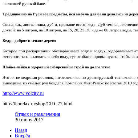
настоящей русской бане.
Традиционно на Руси все предметы, вся мебель для бани делались из дере
Сосна, ель, лиственница, дуб и, превыше всего, кедр. Дуб темнел, листве
другой: на 5 литров, на 10 литров, на 15, 20, 25, 30 и даже 60 литров воды,
Кедр - доброе и теплое дерево
Которое при распаривании обеззараживает воду и воздух, оздоравливает а
жестяного таза выливать на себя воду, тут особая сноровка нужна, чтобы из 
Шайка-лейка и здоровый сибирский настрой на долголетие
Это ли не кедровая роскошь, изготовленная по древнерусской технологии,
вышедшие из умелых рук бондаря. Компания ФитоРелакс по итогам 2010 год
http://www.volcity.ru
http://fitorelax.ru/shop/CID_77.html
Отдых и развлечения
30 июня 2017
Назад
Вперёд