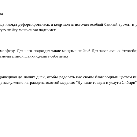
ва
нница иногда деформировалась, а кедр молча источал особый банный аромат и
 такую шайку лишь силач поднимет.
тмосферу. Для чего подходят такие мощные шайки? Для заваривания фитосбор
замечательной шайки сделать себе лейку.
 дошедшая до наших дней, чтобы радовать нас своим благородным цветом ке
а заслуженно награждена золотой медалью "Лучшие товары и услуги Сибири"