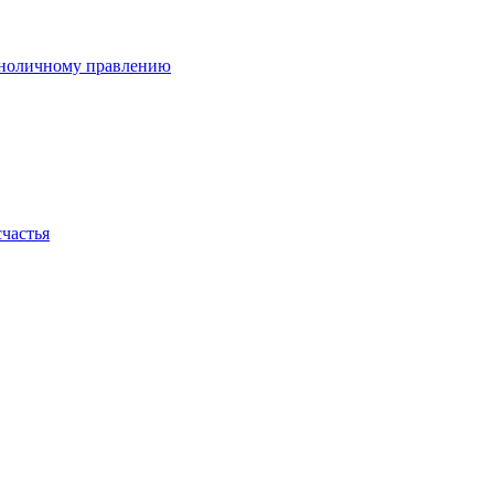
диноличному правлению
счастья